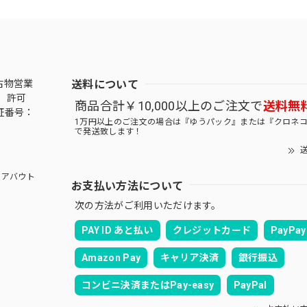
送料について
古物営業
 許可
商品合計￥10,000以上のご注文で
送料無
証番号：
1万円以上のご注文の場合は『ゆうパック』または『クロネ
で発送致します！
送
アバウト
お支払い方法について
次の方法がご利用いただけます。
PAY ID あと払い
クレジットカード
PayPay
Amazon Pay
キャリア決済
銀行振込
コンビニ決済またはPay-easy
PayPal