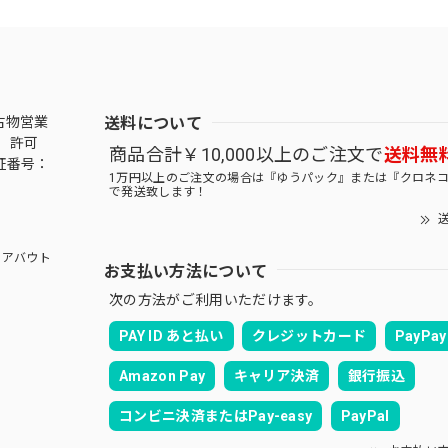
送料について
古物営業
 許可
商品合計￥10,000以上のご注文で
送料無
証番号：
1万円以上のご注文の場合は『ゆうパック』または『クロネ
で発送致します！
送
アバウト
お支払い方法について
次の方法がご利用いただけます。
PAY ID あと払い
クレジットカード
PayPay
Amazon Pay
キャリア決済
銀行振込
コンビニ決済またはPay-easy
PayPal