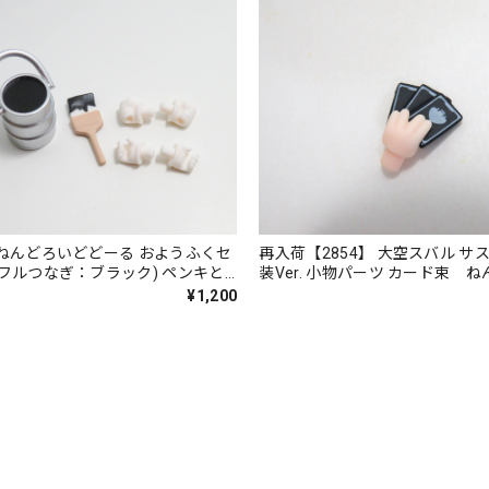
】ねんどろいどどーる おようふくセ
再入荷【2854】 大空スバル サ
ラフルつなぎ：ブラック) ペンキと
装Ver. 小物パーツ カード束 
¥1,200