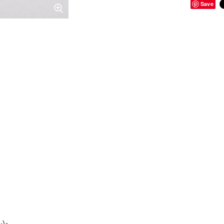
Save
い。