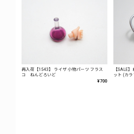
再入荷【1543】 ライザ 小物パーツ フラス
【SALE
コ ねんどろいど
ット (カ
ハケ
¥700