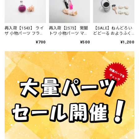
再入荷【1543】 ライ
再入荷【2573】 常闇
【SALE】ねんどろい
ザ 小物パーツ フラス
トワ 小物パーツ マイ
どどーる おようふく
コ ねんどろいど
クとハーバリウム
セット (カラフルつな
¥700
¥500
¥1,200
ねんどろいど
ぎ：ブラック) ペンキ
とハケ