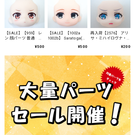
【SALE】【959】 レ
【SALE】【1002a
再入荷【2576】 アリ
ン 顔パーツ 普通 ね
1002b】 Saratoga(サ
サ・ミハイロヴナ・
んどろいど
ラトガ) Mk.II 顔パー
九条 顔パーツ ジト目
¥500
¥500
¥200
ツ 横目顔 ねんどろ
顔 ねんどろいど
いど