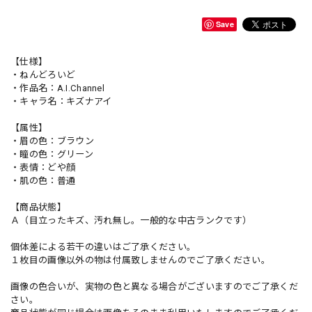
Save
【仕様】
・ねんどろいど
・作品名：A.I.Channel
・キャラ名：キズナアイ
【属性】
・眉の色：ブラウン
・瞳の色：グリーン
・表情：どや顔
・肌の色：普通
【商品状態】
Ａ（目立ったキズ、汚れ無し。一般的な中古ランクです）
個体差による若干の違いはご了承ください。
１枚目の画像以外の物は付属致しませんのでご了承ください。
画像の色合いが、実物の色と異なる場合がございますのでご了承くだ
さい。