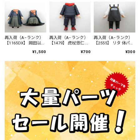
再入荷（A−ランク）
再入荷（A−ランク）
再入荷（A−ランク）
【1165DX】 岡田以蔵
【1479】 虎杖悠仁 体
【2555】 リタ 体パー
始末剣Ver. 体パーツ
パーツ 制服 ねんど
ツ エプロンスーツ
¥1,500
¥700
¥300
戦闘服 ねんどろい
ろいど
ねんどろいど
ど