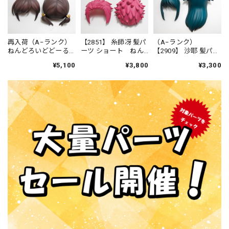
再入荷（A−ランク）
【2851】 糸師冴 髪パ
（A−ランク）
ねんどろいどどーる
ーツ ショート ねん
【2909】 沙耶 髪パー
仕立屋：アンナ・モ
どろいど
ツ ロング ねんどろ
¥5,100
¥3,800
¥3,300
レッティ 髪パーツ お
いど
さげ