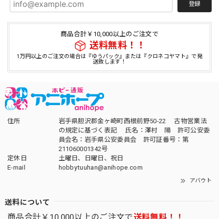
登録
商品合計￥10,000以上のご注文で
送料無料！！
1万円以上のご注文の場合は『ゆうパック』または『クロネコヤマト』で発
送致します！
住所
岩手県胆沢郡金ヶ崎町西根前野50-22 古物営業法
の規定に基づく表記 氏名：澤村 陽 許可公安委
員会名：岩手県公安委員会 許可証番号：第
211060001342号
定休日
土曜日、日曜日、祝日
E-mail
hobbytuuhan@anihope.com
アバウト
送料について
商品合計￥10,000以上のご注文で
送料無料！！