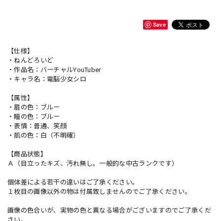
Save
【仕様】
・ねんどろいど
・作品名：バーチャルYouTuber
・キャラ名：電脳少女シロ
【属性】
・眉の色：ブルー
・瞳の色：ブルー
・表情：普通、笑顔
・肌の色：白（不明確）
【商品状態】
Ａ（目立ったキズ、汚れ無し。一般的な中古ランクです）
個体差による若干の違いはご了承ください。
１枚目の画像以外の物は付属致しませんのでご了承ください。
画像の色合いが、実物の色と異なる場合がございますのでご了承くだ
さい。