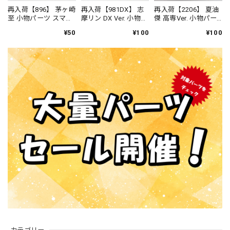
再入荷【896】 茅ヶ崎
再入荷【981DX】 志
再入荷【2206】 夏油
至 小物パーツ スマ
摩リン DX Ver. 小物パ
傑 高専Ver. 小物パー
ホ ねんどろいど
ーツ 携帯電話 ねん
ツ 携帯電話 ねんど
¥50
¥100
¥100
どろいど
ろいど
カテゴリー