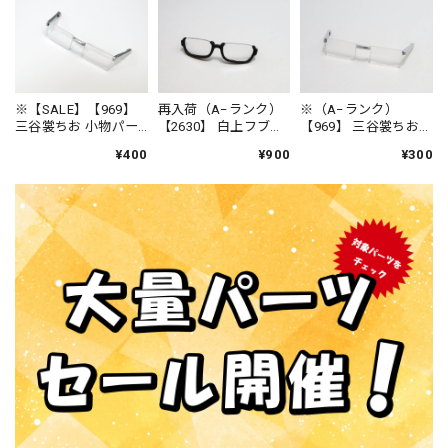
※【SALE】【969】
再入荷（A−ランク）
※（A−ランク）
三谷裳ちお 小物パー
【2630】 白上フブキ
【969】 三谷裳ちお
ツ メガネ（普通）
洋風衣装Ver. 小物パー
小物パーツ メガネ
¥400
¥900
¥300
ねんどろいど
ツ メガネ ねんどろ
（普通） ねんどろ
いど
いど