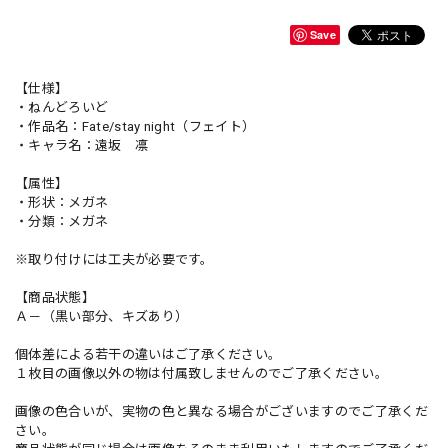
Save
【仕様】
・ねんどろいど
・作品名：Fate/stay night（フェイト）
・キャラ名：遠坂 凛
【属性】
・形状：メガネ
・分類：メガネ
※取り付けには工夫が必要です。
【商品状態】
Ａ－（黒い部分、キズあり）
個体差による若干の違いはご了承ください。
１枚目の画像以外の物は付属致しませんのでご了承ください。
画像の色合いが、実物の色と異なる場合がございますのでご了承くだ
さい。