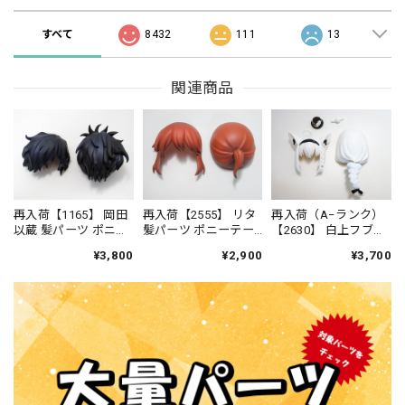
すべて
8432
111
13
関連商品
再入荷【1165】 岡田
再入荷【2555】 リタ
再入荷（A−ランク）
以蔵 髪パーツ ポニー
髪パーツ ポニーテー
【2630】 白上フブキ
テール ねんどろい
ル ねんどろいど
洋風衣装Ver. 髪パーツ
¥3,800
¥2,900
¥3,700
ど
ケモ耳ポニーテー
ル ねんどろいど