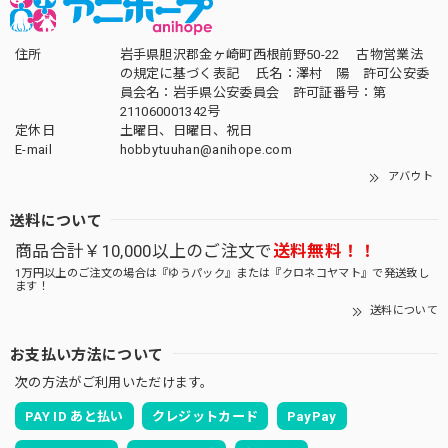
住所
岩手県胆沢郡金ヶ崎町西根前野50-22 古物営業法
の規定に基づく表記 氏名：澤村 陽 許可公安委
員会名：岩手県公安委員会 許可証番号：第
211060001342号
定休日
土曜日、日曜日、祝日
E-mail
hobbytuuhan@anihope.com
アバウト
送料について
商品合計￥10,000以上のご注文で
送料無料！！
1万円以上のご注文の場合は『ゆうパック』または『クロネコヤマト』で発送致し
ます！
送料について
お支払い方法について
次の方法がご利用いただけます。
PAY ID あと払い
クレジットカード
PayPay