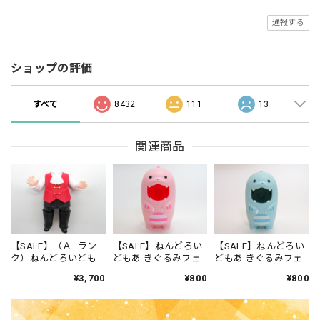
通報する
ショップの評価
すべて
8432
111
13
関連商品
【SALE】（Ａ−ラン
【SALE】ねんどろい
【SALE】ねんどろい
ク）ねんどろいども
どもあ きぐるみフェ
どもあ きぐるみフェ
あ ハロウィンセット
イスパーツケース ピ
イスパーツケース み
¥3,700
¥800
¥800
男の子Ver. 体パーツ
ンクきょうりゅう
ずいろきょうりゅう
吸血鬼衣装