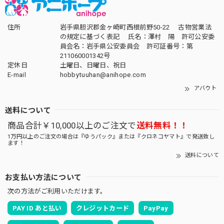
住所
岩手県胆沢郡金ヶ崎町西根前野50-22 古物営業法
の規定に基づく表記 氏名：澤村 陽 許可公安委
員会名：岩手県公安委員会 許可証番号：第
211060001342号
定休日
土曜日、日曜日、祝日
E-mail
hobbytuuhan@anihope.com
アバウト
送料について
商品合計￥10,000以上のご注文で
送料無料！！
1万円以上のご注文の場合は『ゆうパック』または『クロネコヤマト』で発送致し
ます！
送料について
お支払い方法について
次の方法がご利用いただけます。
PAY ID あと払い
クレジットカード
PayPay