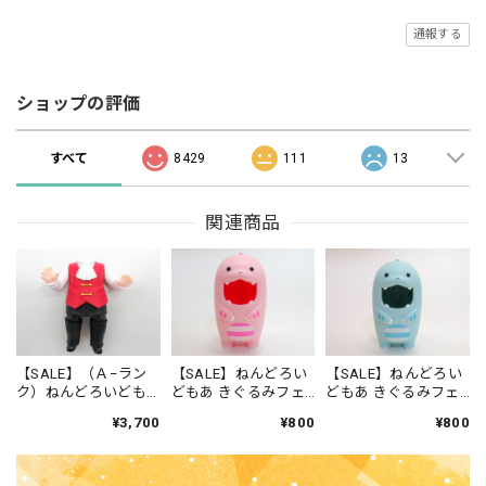
通報する
ショップの評価
すべて
8429
111
13
関連商品
【SALE】（Ａ−ラン
【SALE】ねんどろい
【SALE】ねんどろい
ク）ねんどろいども
どもあ きぐるみフェ
どもあ きぐるみフェ
あ ハロウィンセット
イスパーツケース ピ
イスパーツケース み
¥3,700
¥800
¥800
男の子Ver. 体パーツ
ンクきょうりゅう
ずいろきょうりゅう
吸血鬼衣装