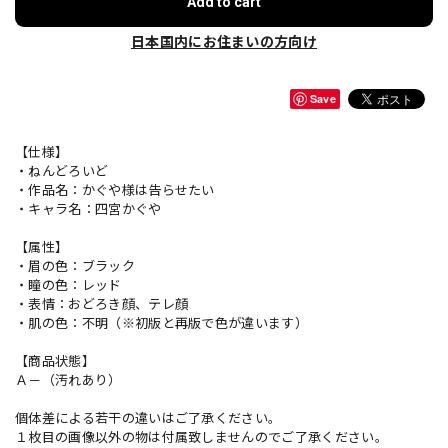
Add to cart
日本国内にお住まいの方向け
Save
【仕様】
・ねんどろいど
・作品名：かぐや様は告らせたい
・キャラ名：四宮かぐや
【属性】
・眉の色：ブラック
・瞳の色：レッド
・表情：おどろき顔、テレ顔
・肌の色：不明（※初版と再版で色が違います）
【商品状態】
Ａ－（汚れあり）
個体差による若干の違いはご了承ください。
１枚目の画像以外の物は付属致しませんのでご了承ください。