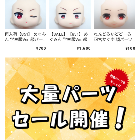
再入荷【851】 めぐみ
【SALE】【851】 め
ねんどろいどどーる
ん 学生服Ver. 顔パー
ぐみん 学生服Ver. 顔
四宮かぐや 顔パーツ
ツ ウインク顔 ねん
パーツ もぐもぐ顔
普通
¥700
¥1,600
¥100
どろいど
ねんどろいど