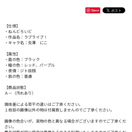
Save
【仕様】
・ねんどろいど
・作品名：ラブライブ！
・キャラ名：矢澤 にこ
【属性】
・眉の色：ブラック
・瞳の色：レッド、パープル
・表情：ジト目顔
・肌の色：普通
【商品状態】
Ａ－（汚れあり）
個体差による若干の違いはご了承ください。
１枚目の画像以外の物は付属致しませんのでご了承ください。
画像の色合いが、実物の色と異なる場合がございますのでご了承くだ
さい。