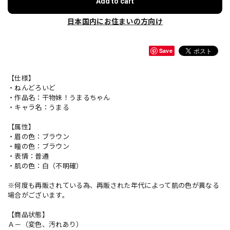
Add to cart
日本国内にお住まいの方向け
Save
【仕様】
・ねんどろいど
・作品名：干物妹！うまるちゃん
・キャラ名：うまる
【属性】
・眉の色：ブラウン
・瞳の色：ブラウン
・表情：普通
・肌の色：白（不明確）
※何度も再販されている為、再販された年代によって肌の色が異なる
場合がございます。
【商品状態】
Ａ－（変色、汚れあり）