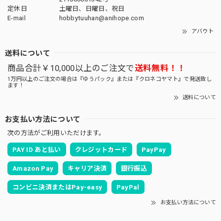
定休日
土曜日、日曜日、祝日
E-mail
hobbytuuhan@anihope.com
アバウト
送料について
商品合計￥10,000以上のご注文で
送料無料！！
1万円以上のご注文の場合は『ゆうパック』または『クロネコヤマト』で発送致し
ます！
送料について
お支払い方法について
次の方法がご利用いただけます。
PAY ID あと払い
クレジットカード
PayPay
Amazon Pay
キャリア決済
銀行振込
コンビニ決済またはPay-easy
PayPal
お支払い方法について