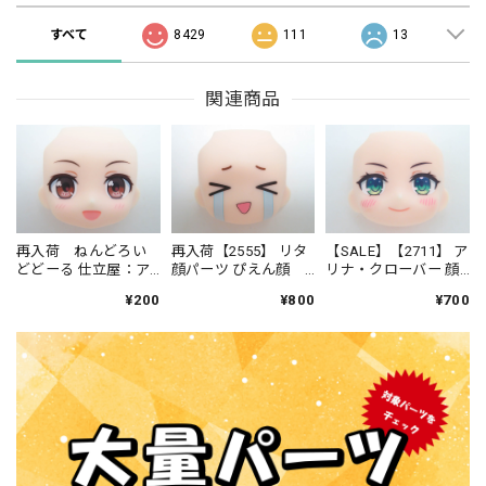
すべて
8429
111
13
関連商品
再入荷 ねんどろい
再入荷【2555】 リタ
【SALE】【2711】 ア
どどーる 仕立屋：ア
顔パーツ ぴえん顔
リナ・クローバー 顔
ンナ・モレッティ 顔
ねんどろいど
パーツ 普通 ねんど
¥200
¥800
¥700
パーツ 普通
ろいどべーしっく