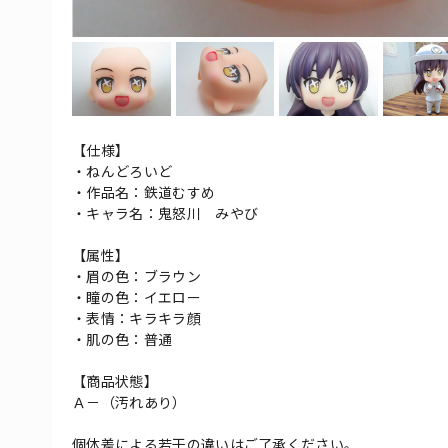
【仕様】
・ねんどろいど
・作品名：鉄道むすめ
・キャラ名：鬼怒川 みやび
【属性】
・眉の色：ブラウン
・瞳の色：イエロー
・表情：キラキラ顔
・肌の色：普通
【商品状態】
Ａ－（汚れあり）
個体差による若干の違いはご了承ください。