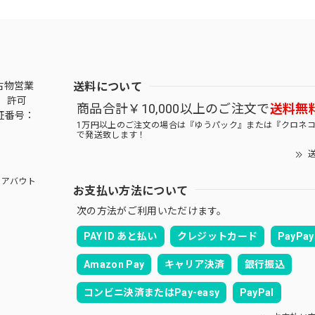
送料について
古物営業
 許可
商品合計￥10,000以上のご注文で
送料無
証番号：
1万円以上のご注文の場合は『ゆうパック』または『クロネ
で発送致します！
送
アバウト
お支払い方法について
次の方法がご利用いただけます。
PAY ID あと払い
クレジットカード
PayPay
Amazon Pay
キャリア決済
銀行振込
コンビニ決済またはPay-easy
PayPal