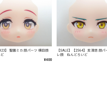
423】 聖園ミカ 顔パーツ 横目顔
【SALE】【2564】 亥清悠 顔
いど
レ顔 ねんどろいど
¥400