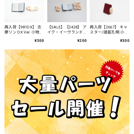
再入荷【981DX】 志
【SALE】【2428】 ア
再入荷【2667】 キャ
摩リン DX Ver. 小物パ
イク・イーヴランド
スター/諸葛孔明 小物
ーツ 本 ねんどろい
小物パーツ 本とトー
パーツ 閉じた本 ね
¥300
¥200
¥300
ど
スト ねんどろいど
んどろいど