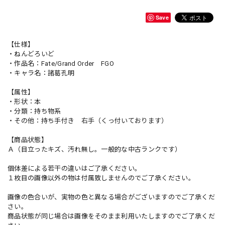
Save
【仕様】
・ねんどろいど
・作品名：Fate/Grand Order FGO
・キャラ名：諸葛孔明
【属性】
・形状：本
・分類：持ち物系
・その他：持ち手付き 右手（くっ付いております）
【商品状態】
Ａ（目立ったキズ、汚れ無し。一般的な中古ランクです）
個体差による若干の違いはご了承ください。
１枚目の画像以外の物は付属致しませんのでご了承ください。
画像の色合いが、実物の色と異なる場合がございますのでご了承くだ
さい。
商品状態が同じ場合は画像をそのまま利用いたしますのでご了承くだ