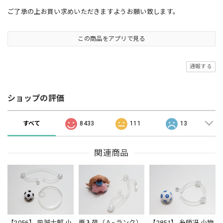
ご了承の上お買い求めいただきますようお願い致します。
この商品をアプリで見る
通報する
ショップの評価
すべて
8433
111
13
関連商品
【2056】 凪誠士郎 小
再入荷（Ａ−ランク）
【2851】 糸師冴 小物