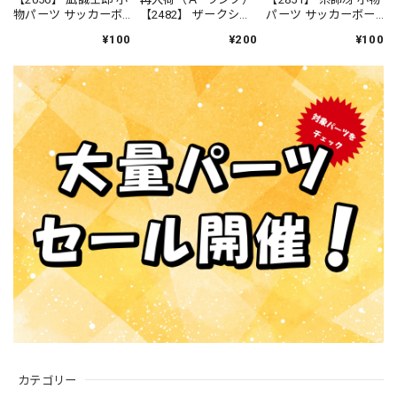
物パーツ サッカーボ
【2482】 ザークシー
パーツ サッカーボー
ール ねんどろいど
ズ＝ブレイク 小物パ
ル ねんどろいど
¥100
¥200
¥100
ーツ エミリー ねん
どろいど
カテゴリー