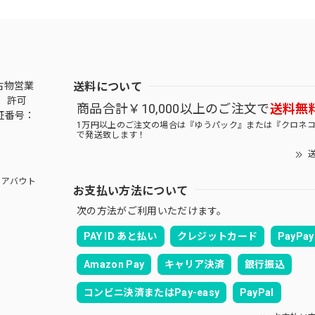
送料について
古物営業
 許可
商品合計￥10,000以上のご注文で
送料無
証番号：
1万円以上のご注文の場合は『ゆうパック』または『クロネ
で発送致します！
送
アバウト
お支払い方法について
次の方法がご利用いただけます。
PAY ID あと払い
クレジットカード
PayPay
Amazon Pay
キャリア決済
銀行振込
コンビニ決済またはPay-easy
PayPal