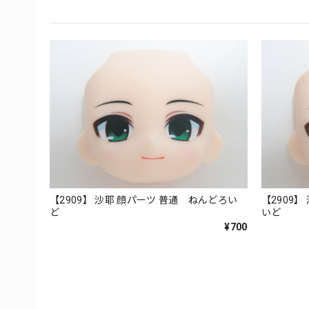
【2909】 沙耶 顔パーツ 普通 ねんどろい
【2909
ど
いど
¥700