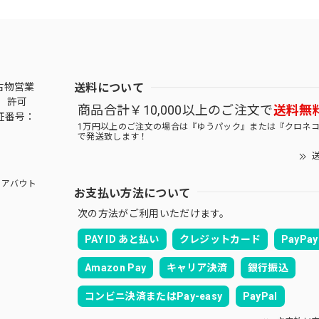
送料について
古物営業
 許可
商品合計￥10,000以上のご注文で
送料無
証番号：
1万円以上のご注文の場合は『ゆうパック』または『クロネ
で発送致します！
送
アバウト
お支払い方法について
次の方法がご利用いただけます。
PAY ID あと払い
クレジットカード
PayPay
Amazon Pay
キャリア決済
銀行振込
コンビニ決済またはPay-easy
PayPal