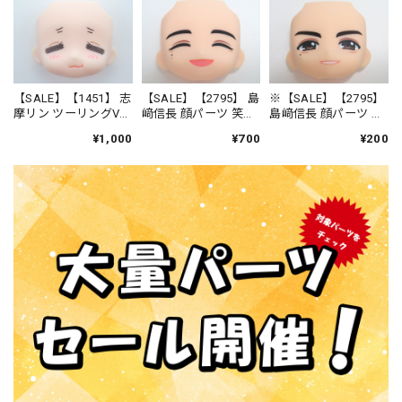
【SALE】【1451】 志
【SALE】【2795】 島
※【SALE】【2795】
摩リン ツーリングVer.
﨑信長 顔パーツ 笑
島﨑信長 顔パーツ ク
顔パーツ もぐもぐ
顔 ねんどろいど
ール顔 ねんどろい
¥1,000
¥700
¥200
顔 ねんどろいど
ど