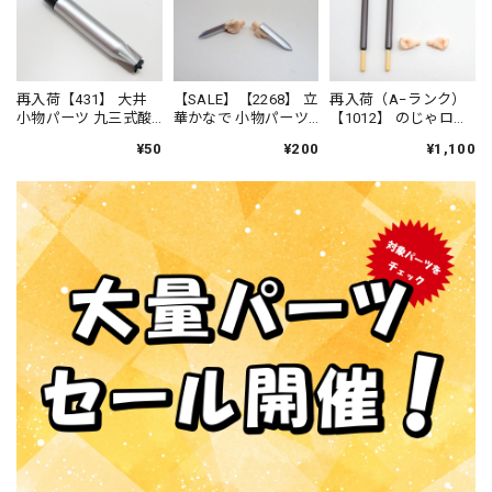
再入荷【431】 大井
【SALE】【2268】 立
再入荷（A−ランク）
小物パーツ 九三式酸
華かなで 小物パーツ
【1012】 のじゃロリ
素魚雷 ねんどろい
ハンドソニック ね
おじさん小物パーツ
¥50
¥200
¥1,100
ど
んどろいど
チョコ菓子ブレー
ド ねんどろいど