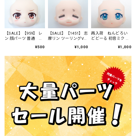
【SALE】【959】 レ
【SALE】【1451】 志
再入荷 ねんどろい
ン 顔パーツ 普通 ね
摩リン ツーリングVer.
どどーる 初音ミク お
んどろいど
顔パーツ もぐもぐ
うちコーデVer. 顔パー
¥500
¥1,000
¥1,000
顔 ねんどろいど
ツ 普通