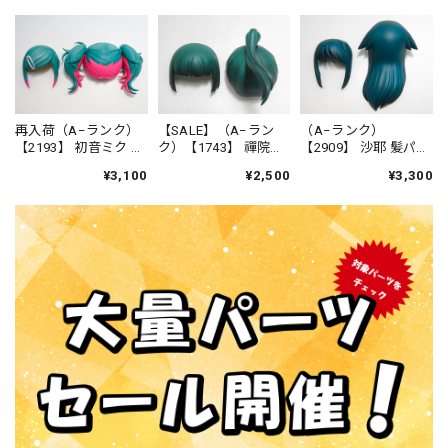
再入荷（A−ランク）
【SALE】（A−ラン
（A−ランク）
【2193】 初音ミク 教
ク）【1743】 禪院真
【2909】 沙耶 髪パー
室のセカイVer. 髪パー
希 髪パーツ ポニーテ
ツ ロング ねんどろ
¥3,100
¥2,500
¥3,300
ツ ツインテール ね
ール ねんどろいど
いど
んどろいど