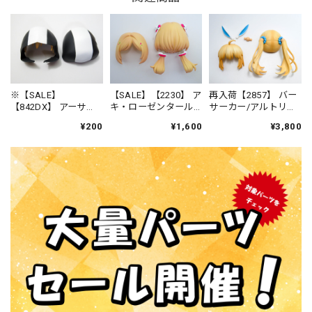
※【SALE】
【SALE】【2230】 ア
再入荷【2857】 バー
【842DX】 アーサ
キ・ローゼンタール
サーカー/アルトリ
ー・ペンドラゴン
髪パーツ おさげ ね
ア・キャスター 髪パ
¥200
¥1,600
¥3,800
（プロトタイプ）霊
んどろいど
ーツ うさ耳ツインテ
基再臨 Ver. 髪パーツ
ール ねんどろいど
フード付きショー
ト ねんどろいど