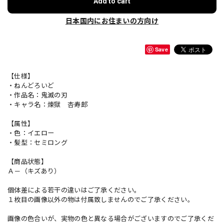
Add to cart
日本国内にお住まいの方向け
Save
【仕様】
・ねんどろいど
・作品名：鬼滅の刃
・キャラ名：煉獄 杏寿郎
【属性】
・色：イエロー
・髪型：セミロング
【商品状態】
Ａ－（キズあり）
個体差による若干の違いはご了承ください。
１枚目の画像以外の物は付属致しませんのでご了承ください。
画像の色合いが、実物の色と異なる場合がございますのでご了承くだ