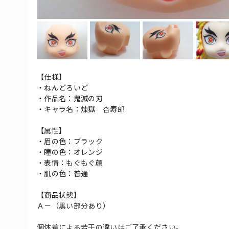
【仕様】
・ねんどろいど
・作品名：鬼滅の刃
・キャラ名：煉獄 杏寿郎
【属性】
・眉の色：ブラック
・瞳の色：オレンジ
・表情：もぐもぐ顔
・肌の色：普通
【商品状態】
Ａ－（黒い部分あり）
個体差による若干の違いはご了承ください。