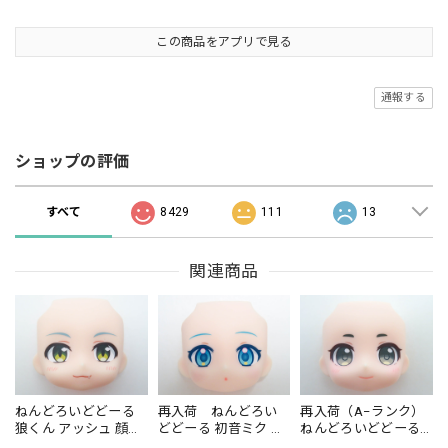
この商品をアプリで見る
通報する
ショップの評価
すべて
8429
111
13
関連商品
ねんどろいどどーる
再入荷 ねんどろい
再入荷（A−ランク）
狼くん アッシュ 顔パ
どどーる 初音ミク お
ねんどろいどどーる
ーツ 普通
うちコーデVer. 顔パー
猫耳メイド サクラ 顔