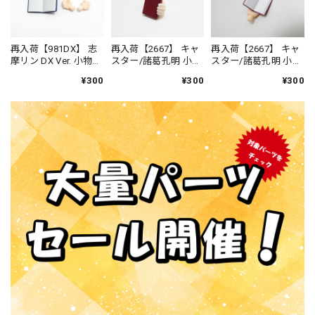
再入荷【981DX】 志
再入荷【2667】 キャ
再入荷【2667】 キャ
摩リン DX Ver. 小物パ
スター/諸葛孔明 小物
スター/諸葛孔明 小物
ーツ 本 ねんどろい
パーツ 閉じた本 ね
パーツ 開いた本 ね
¥300
¥300
¥300
ど
んどろいど
んどろいど