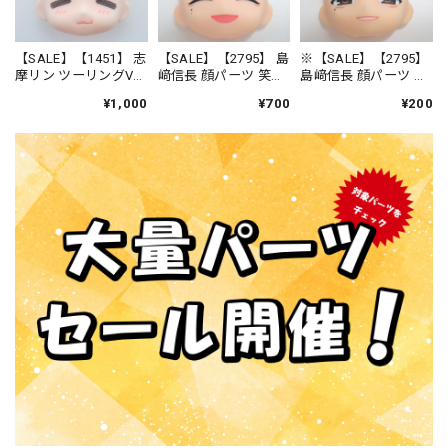
【SALE】【1451】 志
【SALE】【2795】 島
※【SALE】【2795】
摩リン ツーリングVer.
﨑信長 顔パーツ 笑
島﨑信長 顔パーツ ク
顔パーツ もぐもぐ
顔 ねんどろいど
ール顔 ねんどろい
¥1,000
¥700
¥200
顔 ねんどろいど
ど