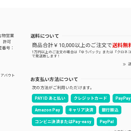
送料について
古物営業
 許可
商品合計￥10,000以上のご注文で
送料無
証番号：
1万円以上のご注文の場合は『ゆうパック』または『クロネ
で発送致します！
送
アバウト
お支払い方法について
次の方法がご利用いただけます。
PAY ID あと払い
クレジットカード
PayPay
Amazon Pay
キャリア決済
銀行振込
コンビニ決済またはPay-easy
PayPal