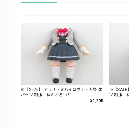
※【2576】 アリサ・ミハイロヴナ・九条 体
※【SALE
パーツ 制服 ねんどろいど
ツ 制服 
¥1,200