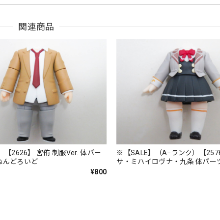
関連商品
】【2626】 宮侑 制服Ver. 体パー
※【SALE】（A−ランク）【257
ねんどろいど
サ・ミハイロヴナ・九条 体パー
んどろいど
¥800