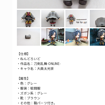
【仕様】
・ねんどろいど
・作品名：刀剣乱舞-ONLINE-
・キャラ名：大典太光世
【属性】
・色：グレー
・服装：戦闘服
・ズボン系：グレー
・靴：ブラウン
・その他：鞘パーツ付き。