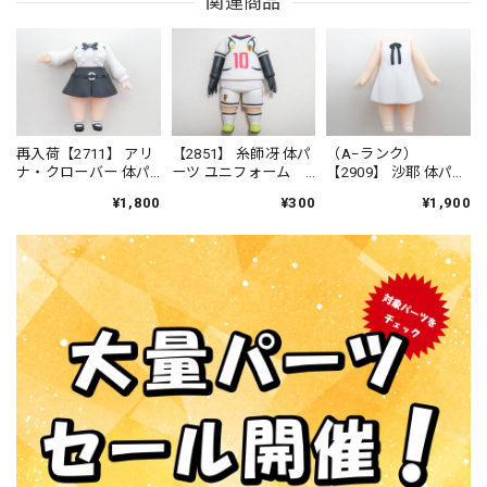
関連商品
再入荷【2711】 アリ
【2851】 糸師冴 体パ
（A−ランク）
ナ・クローバー 体パ
ーツ ユニフォーム
【2909】 沙耶 体パー
ーツ 制服（ウォーハ
ねんどろいど
ツ ワンピース ねん
¥1,800
¥300
¥1,900
ンマー付き） ねん
どろいど
どろいどべーしっく