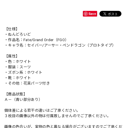
Save
【仕様】
・ねんどろいど
・作品名：Fate/Grand Order（FGO）
・キャラ名：セイバー/アーサー・ペンドラゴン（プロトタイプ）
【属性】
・色：ホワイト
・服装：スーツ
・ズボン系：ホワイト
・靴：ホワイト
・その他：花束パーツ付き
【商品状態】
Ａ－（青い部分あり）
個体差による若干の違いはご了承ください。
３枚目の画像以外の物は付属致しませんのでご了承ください。
画像の色合いが、実物の色と異なる場合がございますのでご了承くだ