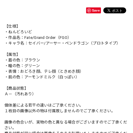
Save
【仕様】
・ねんどろいど
・作品名：Fate/Grand Order（FGO）
・キャラ名：セイバー/アーサー・ペンドラゴン（プロトタイプ）
【属性】
・眉の色：ブラウン
・瞳の色：グリーン
・表情：おどろき顔、テレ顔（ときめき顔）
・肌の色：アーモンドミルク（白っぽい）
【商品状態】
Ａ－（汚れあり）
個体差による若干の違いはご了承ください。
１枚目の画像以外の物は付属致しませんのでご了承ください。
画像の色合いが、実物の色と異なる場合がございますのでご了承くだ
さい。