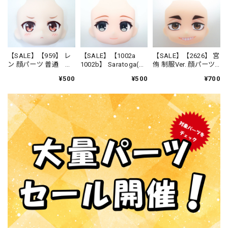
【SALE】【959】 レ
【SALE】【1002a
【SALE】【2626】 宮
ン 顔パーツ 普通 ね
1002b】 Saratoga(サ
侑 制服Ver. 顔パーツ
んどろいど
ラトガ) Mk.II 顔パー
ニヤリ顔 ねんどろ
¥500
¥500
¥700
ツ 横目顔 ねんどろ
いど
いど