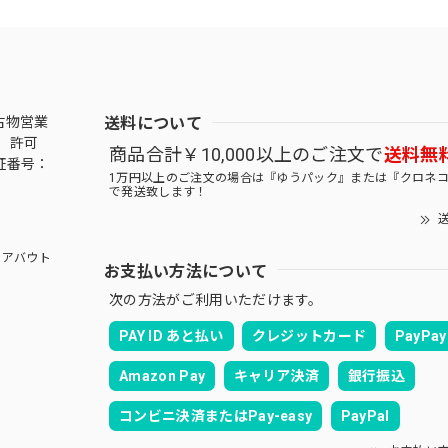
送料について
古物営業
 許可
商品合計￥10,000以上のご注文で
送料無
証番号：
1万円以上のご注文の場合は『ゆうパック』または『クロネ
で発送致します！
送
アバウト
お支払い方法について
次の方法がご利用いただけます。
PAY ID あと払い
クレジットカード
PayPay
Amazon Pay
キャリア決済
銀行振込
コンビニ決済またはPay-easy
PayPal