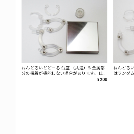
ねんどろいどどーる 台座 （共通）※金属部
ねんどろいどどーる 
分の接着が機能しない場合があります。仕様
はランダ
です
¥200