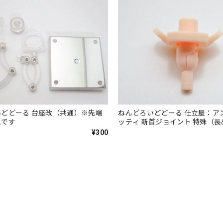
台座改（共通）※先端
ねんどろいどどーる 仕立屋：ア
ムです
ッティ 新首ジョイント 特殊（長
¥300