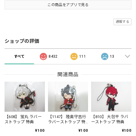
この商品をアプリで見る
通報する
ショップの評価
すべて
8432
111
13
関連商品
【608】 蛍丸 ラバー
【1147】 陸奥守吉行
【810】 大包平 ラバ
ストラップ 特典
ラバーストラップ 特
ーストラップ 特典
典
¥100
¥100
¥100