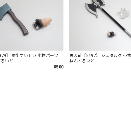
979】 星街すいせい 小物パーツ
再入荷【2497】 シュタルク 
どろいど
ねんどろいど
¥500