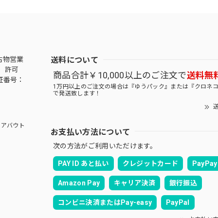
送料について
古物営業
 許可
商品合計￥10,000以上のご注文で
送料無
証番号：
1万円以上のご注文の場合は『ゆうパック』または『クロネ
で発送致します！
送
アバウト
お支払い方法について
次の方法がご利用いただけます。
PAY ID あと払い
クレジットカード
PayPay
Amazon Pay
キャリア決済
銀行振込
コンビニ決済またはPay-easy
PayPal