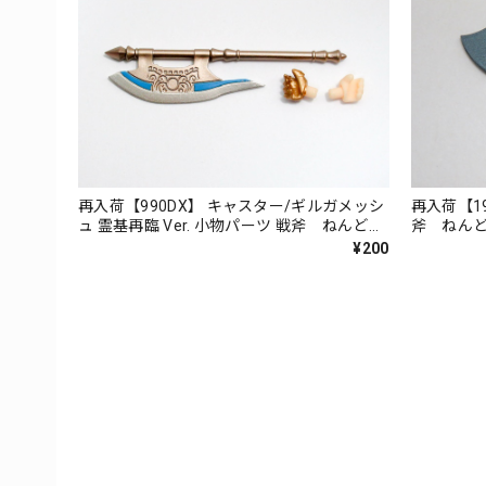
再入荷【990DX】 キャスター/ギルガメッシ
再入荷【1
ュ 霊基再臨 Ver. 小物パーツ 戦斧 ねんどろ
斧 ねん
いど
¥200