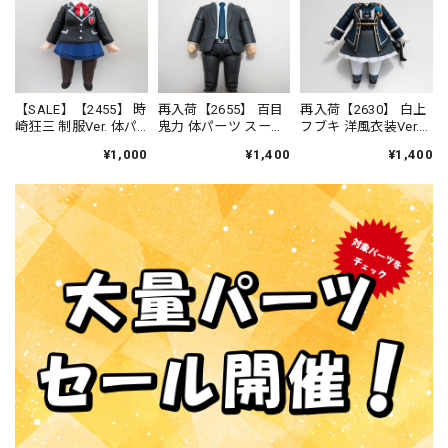
【SALE】【2455】 時
再入荷【2655】 百目
再入荷【2630】 白上
崎狂三 制服Ver. 体パ
鬼力 体パーツ スー
フブキ 洋風衣装Ver.
ーツ 制服 ねんどろ
ツ ねんどろいど
体パーツ 私服 ねん
¥1,000
¥1,400
¥1,400
いど
どろいど