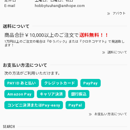
定休日
土曜日、日曜日、祝日
E-mail
hobbytuuhan@anihope.com
アバウト
送料について
商品合計￥10,000以上のご注文で
送料無料！！
1万円以上のご注文の場合は『ゆうパック』または『クロネコヤマト』で発送致し
ます！
送料について
お支払い方法について
次の方法がご利用いただけます。
PAY ID あと払い
クレジットカード
PayPay
Amazon Pay
キャリア決済
銀行振込
コンビニ決済またはPay-easy
PayPal
お支払い方法について
SEARCH