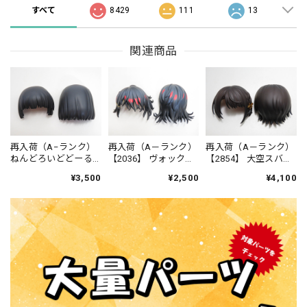
すべて
8429
111
13
関連商品
再入荷（A−ランク）
再入荷（A－ランク）
再入荷（A－ランク）
ねんどろいどどーる
【2036】 ヴォック
【2854】 大空スバル
猫耳メイド サクラ 髪
ス・アクマ 髪パーツ
サスペンダー衣装Ver.
¥3,500
¥2,500
¥4,100
パーツ ボブヘアー
セミロング ねんど
髪パーツ ショート
ろいど
ねんどろいど