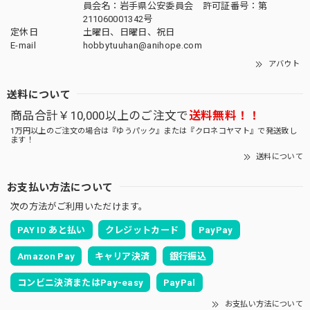
員会名：岩手県公安委員会 許可証番号：第
211060001342号
定休日
土曜日、日曜日、祝日
E-mail
hobbytuuhan@anihope.com
アバウト
送料について
商品合計￥10,000以上のご注文で
送料無料！！
1万円以上のご注文の場合は『ゆうパック』または『クロネコヤマト』で発送致し
ます！
送料について
お支払い方法について
次の方法がご利用いただけます。
PAY ID あと払い
クレジットカード
PayPay
Amazon Pay
キャリア決済
銀行振込
コンビニ決済またはPay-easy
PayPal
お支払い方法について