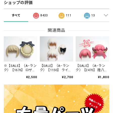
ショップの評価
すべて
8433
111
13
関連商品
※【SALE】（A−ラン
【SALE】（A−ラン
【SALE】（A−ラン
ク）【1676】 ロザリ
ク）【1150】 ライダ
ク）【2470】 陸八魔
ン 髪パーツ 特殊 ね
ー/アルトリア・ペン
アル 髪パーツ 特殊
¥2,500
¥2,700
¥1,800
んどろいど
ドラゴン〔オルタ〕
ねんどろいど
髪パーツ 特殊 ねん
どろいど