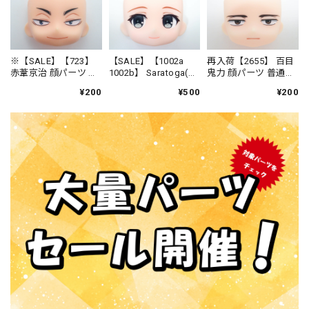
※【SALE】【723】
【SALE】【1002a
再入荷【2655】 百目
赤葦京治 顔パーツ ニ
1002b】 Saratoga(サ
鬼力 顔パーツ 普通
ヤリ顔 ねんどろい
ラトガ) Mk.II 顔パー
ねんどろいど
¥200
¥500
¥200
ど
ツ 横目顔 ねんどろ
いど