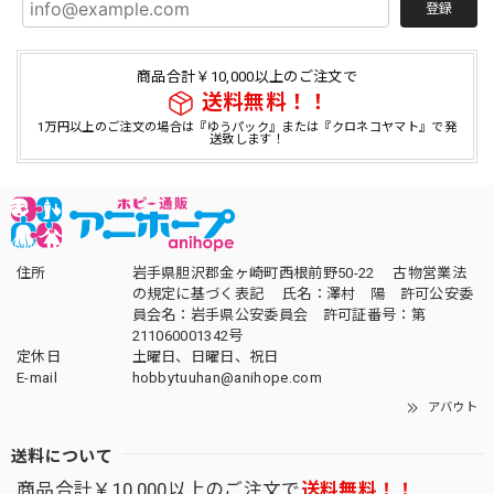
登録
商品合計￥10,000以上のご注文で
送料無料！！
1万円以上のご注文の場合は『ゆうパック』または『クロネコヤマト』で発
送致します！
住所
岩手県胆沢郡金ヶ崎町西根前野50-22 古物営業法
の規定に基づく表記 氏名：澤村 陽 許可公安委
員会名：岩手県公安委員会 許可証番号：第
211060001342号
定休日
土曜日、日曜日、祝日
E-mail
hobbytuuhan@anihope.com
アバウト
送料について
商品合計￥10,000以上のご注文で
送料無料！！