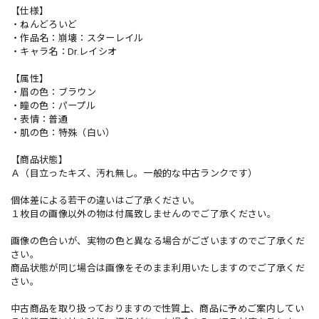
【仕様】
・ねんどろいど
・作品名：崩壊：スターレイル
・キャラ名：Dr.レイシオ
【属性】
・眉の色：ブラウン
・瞳の色：パープル
・表情：普通
・肌の色：特殊（白い）
【商品状態】
Ａ（目立ったキズ、汚れ無し。一般的な中古ランクです）
個体差による若干の違いはご了承ください。
１枚目の画像以外の物は付属致しませんのでご了承ください。
画像の色合いが、実物の色と異なる場合がございますのでご了承くだ
さい。
商品状態が同じ場合は画像をそのまま利用いたしますのでご了承くだ
さい。
中古商品を取り扱っておりますので性質上、商品に予めご案内してい