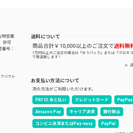
送料について
古物営業
 許可
商品合計￥10,000以上のご注文で
送料無
証番号：
1万円以上のご注文の場合は『ゆうパック』または『クロネ
で発送致します！
送
アバウト
お支払い方法について
次の方法がご利用いただけます。
PAY ID あと払い
クレジットカード
PayPay
Amazon Pay
キャリア決済
銀行振込
コンビニ決済またはPay-easy
PayPal