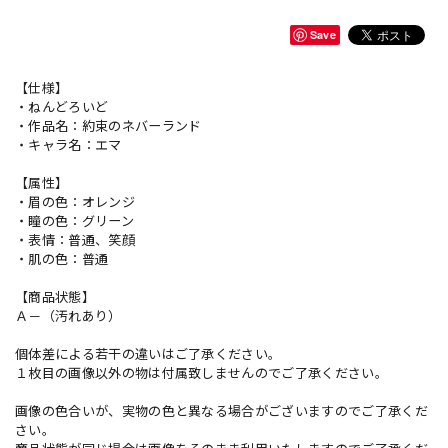
Save
【仕様】
・ねんどろいど
・作品名：約束のネバーランド
・キャラ名：エマ
【属性】
・眉の色：オレンジ
・瞳の色：グリーン
・表情：普通、笑顔
・肌の色：普通
【商品状態】
Ａ－（汚れあり）
個体差による若干の違いはご了承ください。
１枚目の画像以外の物は付属致しませんのでご了承ください。
画像の色合いが、実物の色と異なる場合がございますのでご了承くだ
さい。