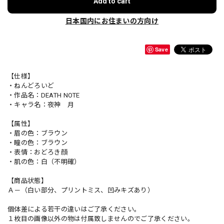
Add to cart
日本国内にお住まいの方向け
Save
【仕様】
・ねんどろいど
・作品名：DEATH NOTE
・キャラ名：夜神 月
【属性】
・眉の色：ブラウン
・瞳の色：ブラウン
・表情：おどろき顔
・肌の色：白（不明確）
【商品状態】
Ａ－（白い部分、プリントミス、凹みキズあり）
個体差による若干の違いはご了承ください。
１枚目の画像以外の物は付属致しませんのでご了承ください。