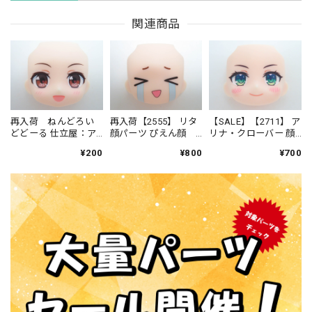
関連商品
再入荷 ねんどろい
再入荷【2555】 リタ
【SALE】【2711】 ア
どどーる 仕立屋：ア
顔パーツ ぴえん顔
リナ・クローバー 顔
ンナ・モレッティ 顔
ねんどろいど
パーツ 普通 ねんど
¥200
¥800
¥700
パーツ 普通
ろいどべーしっく