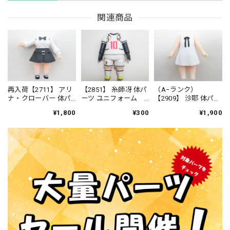
関連商品
再入荷【2711】 アリ
【2851】 糸師冴 体パ
（A−ランク）
ナ・クローバー 体パ
ーツ ユニフォーム
【2909】 沙耶 体パー
ーツ 制服（ウォーハ
ねんどろいど
ツ ワンピース ねん
¥1,800
¥300
¥1,900
ンマー付き） ねん
どろいど
どろいどべーしっく