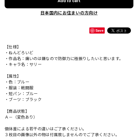
Add to cart
日本国内にお住まいの方向け
Save
【仕様】
・ねんどろいど
・作品名：痛いのは嫌なので防御力に極振りしたいと思います。
・キャラ名：サリー
【属性】
・色：ブルー
・服装：戦闘服
・短パン：ブルー
・ブーツ：ブラック
【商品状態】
Ａ－（変色あり）
個体差による若干の違いはご了承ください。
３枚目の画像以外の物は付属致しませんのでご了承ください。