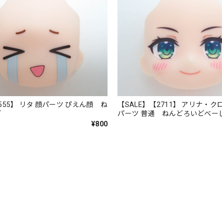
555】 リタ 顔パーツ ぴえん顔 ね
【SALE】【2711】 アリナ・ク
ど
パーツ 普通 ねんどろいどべー
¥800