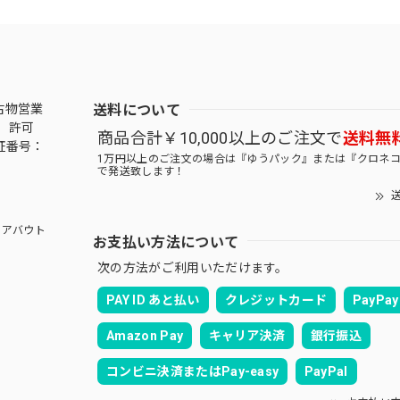
送料について
古物営業
 許可
商品合計￥10,000以上のご注文で
送料無
証番号：
1万円以上のご注文の場合は『ゆうパック』または『クロネ
で発送致します！
送
アバウト
お支払い方法について
次の方法がご利用いただけます。
PAY ID あと払い
クレジットカード
PayPay
Amazon Pay
キャリア決済
銀行振込
コンビニ決済またはPay-easy
PayPal