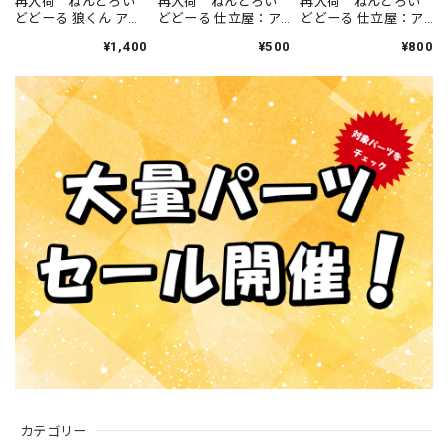
再入荷 ねんどろい
再入荷 ねんどろい
再入荷 ねんどろい
どどーる 狼くん アッ
どどーる 仕立屋：ア
どどーる 仕立屋：ア
シュ 狼手首
ンナ・モレッティ 小
ンナ・モレッティ 小
¥1,400
¥500
¥800
物パーツ バッグ
物パーツ 帽子
カテゴリー