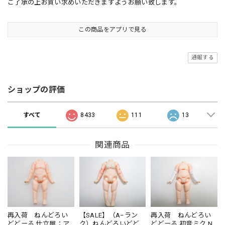
ご了承の上お買い求めいただきますようお願い致します。
この商品をアプリで見る
通報する
ショップの評価
すべて
8433
111
13
関連商品
再入荷 ねんどろい
【SALE】（A−ラン
再入荷 ねんどろい
どどーる 仕立屋：ア
ク）ねんどろいどど
どどーる 初音ミク NT