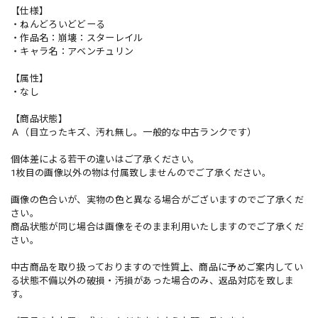
【仕様】
・ねんどろいどどーる
・作品名：崩壊：スターレイル
・キャラ名：アベンチュリン
【属性】
・なし
【商品状態】
Ａ（目立ったキズ、汚れ無し。一般的な中古ランクです）
個体差による若干の違いはご了承ください。
1枚目の画像以外の物は付属致しませんのでご了承ください。
画像の色合いが、実物の色と異なる場合がございますのでご了承くだ
さい。
商品状態が同じ場合は画像をそのまま利用いたしますのでご了承くだ
さい。
中古商品を取り扱っておりますので性質上、商品に予めご案内してい
る状態不備以外の破損・汚損があった場合のみ、返品対応を致しま
す。