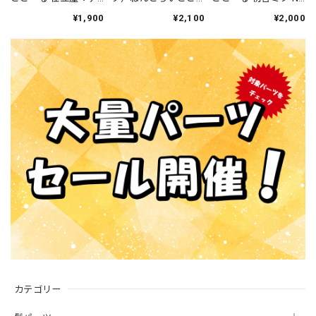
ンナ・モレッティ 素
ーる クイーンオブハ
素体
¥1,900
¥2,100
¥2,000
体
ート 素体
カテゴリー