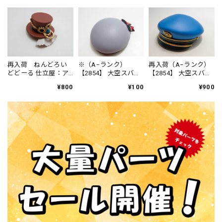
再入荷 ねんどろい
※（A−ランク）
再入荷（A−ランク）
どどーる 仕立屋：ア
【2854】 大空スバル
【2854】 大空スバル
ンナ・モレッティ 小
サスペンダー衣装Ver.
サスペンダー衣装Ver.
¥800
¥100
¥900
物パーツ 帽子
小物パーツ サスペン
小物パーツ 大空警察
ダー衣装帽子 ねん
帽子 ねんどろいど
どろいど