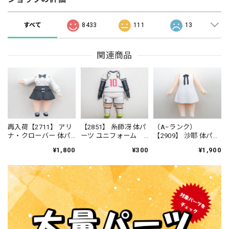
すべて
8433
111
13
関連商品
再入荷【2711】 アリ
【2851】 糸師冴 体パ
（A−ランク）
ナ・クローバー 体パ
ーツ ユニフォーム
【2909】 沙耶 体パー
ーツ 制服（ウォーハ
ねんどろいど
ツ ワンピース ねん
¥1,800
¥300
¥1,900
ンマー付き） ねん
どろいど
どろいどべーしっく