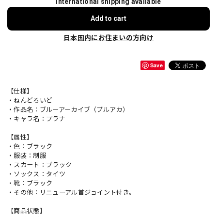
International shipping available
Add to cart
日本国内にお住まいの方向け
Save
【仕様】
・ねんどろいど
・作品名：ブルーアーカイブ（ブルアカ）
・キャラ名：プラナ
【属性】
・色：ブラック
・服装：制服
・スカート：ブラック
・ソックス：タイツ
・靴：ブラック
・その他：リニューアル首ジョイント付き。
【商品状態】